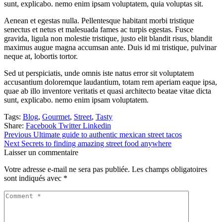
sunt, explicabo. nemo enim ipsam voluptatem, quia voluptas sit.
Aenean et egestas nulla. Pellentesque habitant morbi tristique
senectus et netus et malesuada fames ac turpis egestas. Fusce
gravida, ligula non molestie tristique, justo elit blandit risus, blandit
maximus augue magna accumsan ante. Duis id mi tristique, pulvinar
neque at, lobortis tortor.
Sed ut perspiciatis, unde omnis iste natus error sit voluptatem
accusantium doloremque laudantium, totam rem aperiam eaque ipsa,
quae ab illo inventore veritatis et quasi architecto beatae vitae dicta
sunt, explicabo. nemo enim ipsam voluptatem.
Tags:
Blog
,
Gourmet
,
Street
,
Tasty
Share:
Facebook
Twitter
Linkedin
Previous
Ultimate guide to authentic mexican street tacos
Next
Secrets to finding amazing street food anywhere
Laisser un commentaire
Votre adresse e-mail ne sera pas publiée.
Les champs obligatoires
sont indiqués avec
*