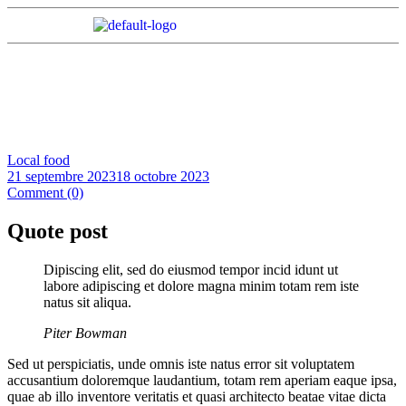
Quote post
Home Page
Local food
Quote post
Local food
21 septembre 2023
18 octobre 2023
Comment (0)
Quote post
Dipiscing elit, sed do eiusmod tempor incid idunt ut
labore adipiscing et dolore magna minim totam rem iste
natus sit aliqua.
Piter Bowman
Sed ut perspiciatis, unde omnis iste natus error sit voluptatem
accusantium doloremque laudantium, totam rem aperiam eaque ipsa,
quae ab illo inventore veritatis et quasi architecto beatae vitae dicta