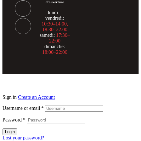
d’ouverture
lundi –
vendredi:
10:30–14:00,
18:30–22:00
samedi:
17:30–
22:00
dimanche:
18:00–22:00
Sign in
Create an Account
Username or email
*
Password
*
Login
Lost your password?