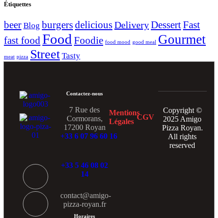
Étiquettes
beer
burgers
delicious
Dessert
Fast
Delivery
Blog
Food
Gourmet
fast food
Foodie
food mood
good meal
Street
Tasty
meat
pizza
Contactez-nous
7 Rue des
Copyright ©
Mentions
CGV
Cormorans,
2025 Amigo
Légales
17200 Royan
Pizza Royan.
+33 6 07 96 60 16
All rights
reserved
+33 5 46 08 02
14
contact@amigo-
pizza-royan.fr
Horaires