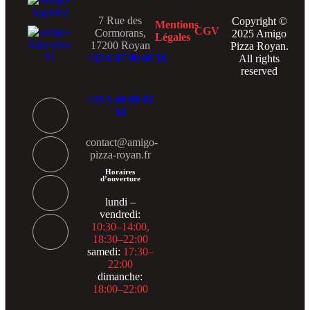
7 Rue des
Copyright ©
Mentions
CGV
Cormorans,
2025 Amigo
Légales
17200 Royan
Pizza Royan.
+33 6 07 96 60 16
All rights
reserved
+33 5 46 08 02
14
contact@amigo-
pizza-royan.fr
Horaires
d’ouverture
lundi –
vendredi:
10:30–14:00,
18:30–22:00
samedi:
17:30–
22:00
dimanche:
18:00–22:00