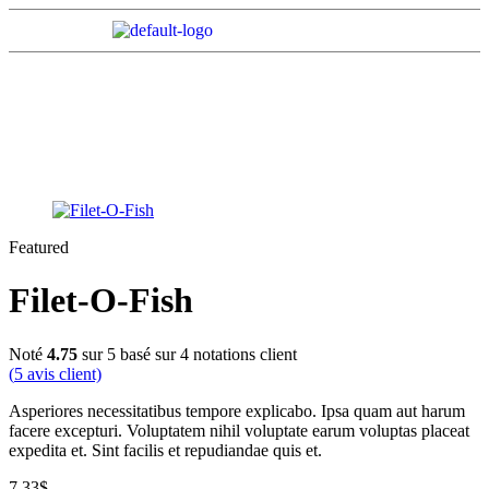
Filet-O-Fish
Home Page
Hot Drinks
Filet-O-Fish
Featured
Filet-O-Fish
Noté
4.75
sur 5 basé sur
4
notations client
(
5
avis client)
Asperiores necessitatibus tempore explicabo. Ipsa quam aut harum
facere excepturi. Voluptatem nihil voluptate earum voluptas placeat
expedita et. Sint facilis et repudiandae quis et.
7.33
$