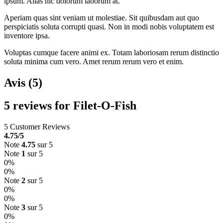
ipsum. Alias hic dolorum laborum at.
Aperiam quas sint veniam ut molestiae. Sit quibusdam aut quo
perspiciatis soluta corrupti quasi. Non in modi nobis voluptatem est
inventore ipsa.
Voluptas cumque facere animi ex. Totam laboriosam rerum distinctio
soluta minima cum vero. Amet rerum rerum vero et enim.
Avis (5)
5 reviews for
Filet-O-Fish
5 Customer Reviews
4.75
/5
Note
4.75
sur 5
Note
1
sur 5
0%
0%
Note
2
sur 5
0%
0%
Note
3
sur 5
0%