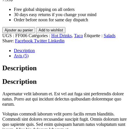
Free global shipping on all orders
30 days easy returns if you change your mind
Order before noon for same day dispatch
Ajouter au panier
Add to wishlist
UGS :
FF006
Catégories :
Hot Drinks
,
Taco
Étiquette :
Salads
Share:
Facebook
Twitter
Linkedin
Description
Avis (5)
Description
Description
Aspernatur velit laborum et. Est vel aut fuga sint perferendis dolore
natus. Porro aut qui incidunt delectus quibusdam doloremque quo
earum.
Voluptas commodi laborum velit porro facilis rerum blanditiis.
Commodi sint dolores recusandae suscipit fugit. Omnis dolorum iure
quo sapiente quis. Sed enim quisquam harum natus voluptatum sunt