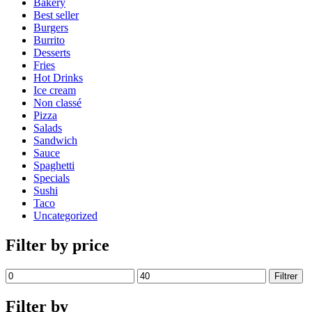
Bakery
Best seller
Burgers
Burrito
Desserts
Fries
Hot Drinks
Ice cream
Non classé
Pizza
Salads
Sandwich
Sauce
Spaghetti
Specials
Sushi
Taco
Uncategorized
Filter by price
Filtrer
Filter by