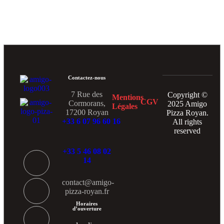
Contactez-nous
7 Rue des
Copyright ©
Mentions
CGV
Cormorans,
2025 Amigo
Légales
17200 Royan
Pizza Royan.
+33 6 07 96 60 16
All rights
reserved
+33 5 46 08 02
14
contact@amigo-
pizza-royan.fr
Horaires
d’ouverture