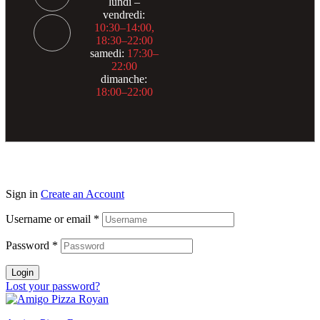
lundi –
vendredi:
10:30–14:00,
18:30–22:00
samedi:
17:30–
22:00
dimanche:
18:00–22:00
Sign in
Create an Account
Username or email
*
Password
*
Login
Lost your password?